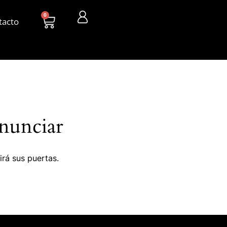
0
tacto
nunciar
irá sus puertas.