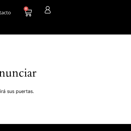
0
tacto
nunciar
irá sus puertas.