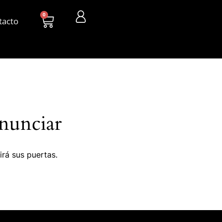
0
tacto
nunciar
irá sus puertas.