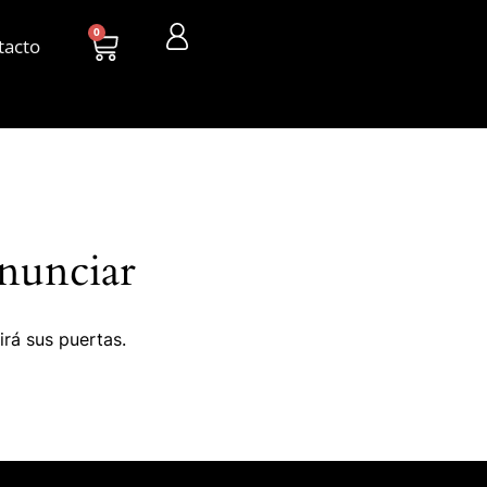
0
tacto
nunciar
irá sus puertas.