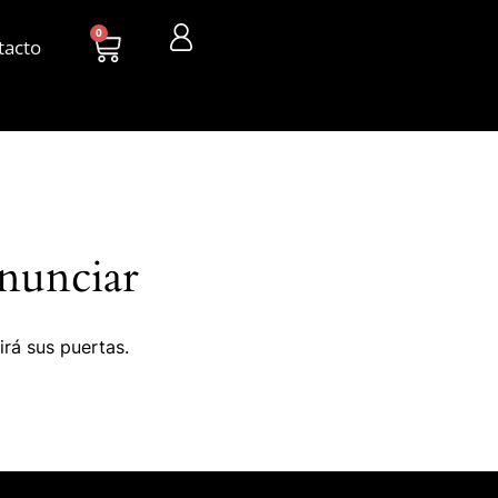
0
tacto
nunciar
irá sus puertas.