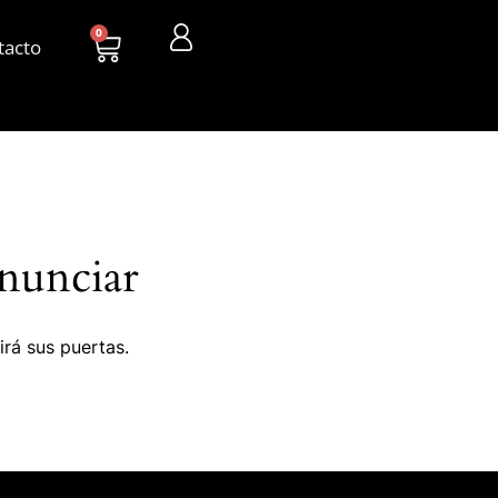
0
tacto
nunciar
irá sus puertas.