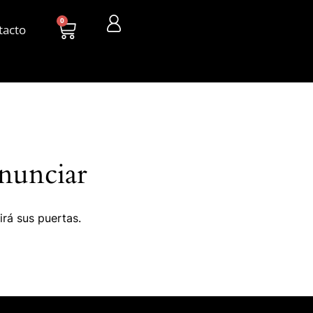
0
tacto
nunciar
irá sus puertas.