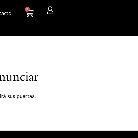
0
tacto
nunciar
irá sus puertas.