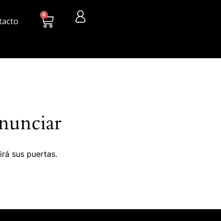
0
tacto
nunciar
irá sus puertas.