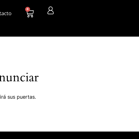
0
tacto
nunciar
irá sus puertas.