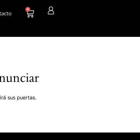
0
tacto
nunciar
irá sus puertas.