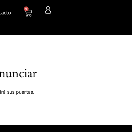
0
tacto
nunciar
irá sus puertas.