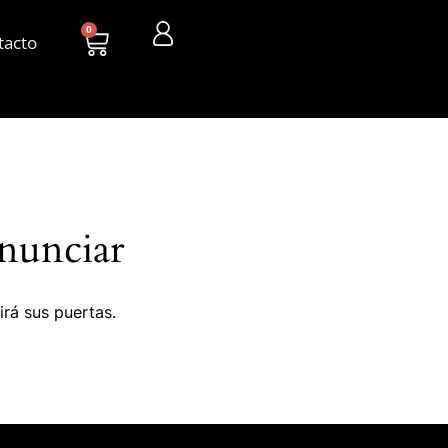
0
tacto
nunciar
irá sus puertas.