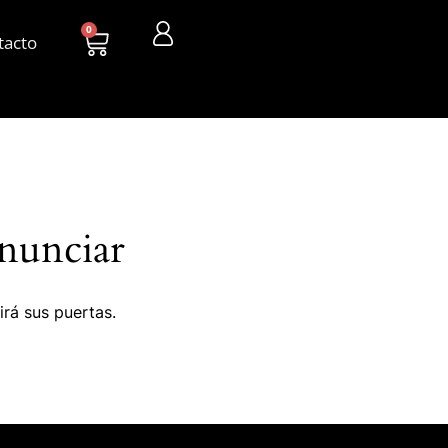
0
tacto
nunciar
irá sus puertas.