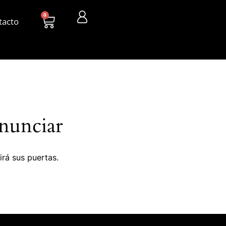
0
tacto
nunciar
irá sus puertas.