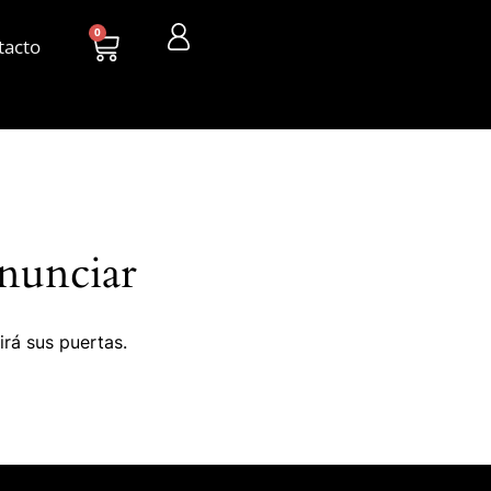
0
tacto
nunciar
irá sus puertas.