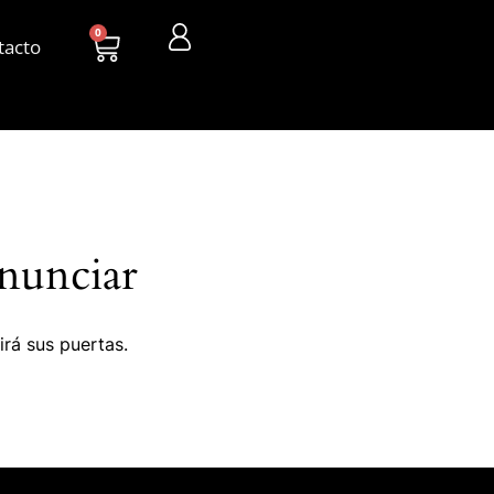
0
tacto
nunciar
irá sus puertas.