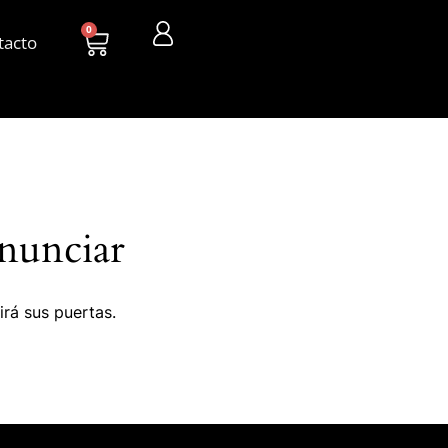
0
tacto
nunciar
irá sus puertas.