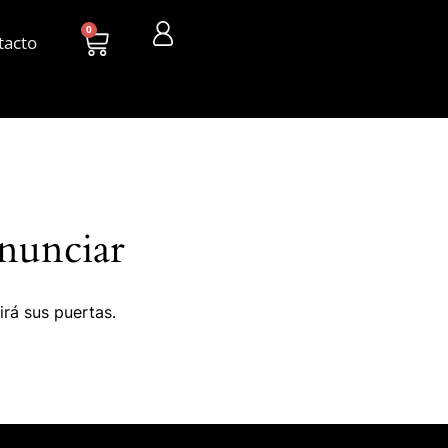
0
tacto
nunciar
irá sus puertas.