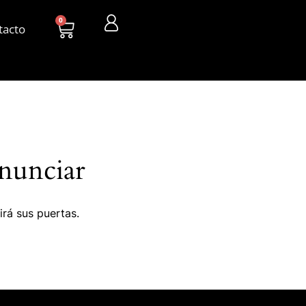
0
tacto
nunciar
irá sus puertas.