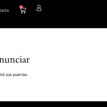
0
tacto
nunciar
irá sus puertas.