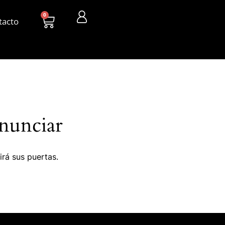
0
tacto
nunciar
irá sus puertas.