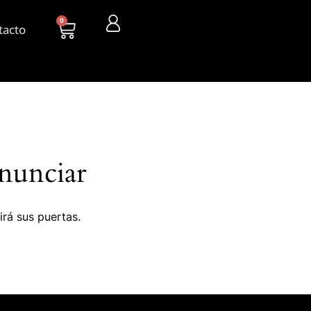
0
tacto
nunciar
irá sus puertas.